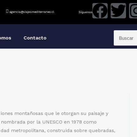
agencia@viajesmediterraneo.cl
Síguenos
omos
Contacto
aciones montañosas que le otorgan su paisaje y
to, nombrada por la UNESCO en 1978 como
udad metropolitana, construida sobre quebradas,