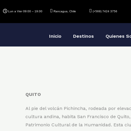
Lun a Vier 09:00 – 19:00
Rancagua, Chile
(+569) 7424 3756
Inicio
Destinos
Quienes S
QUITO
Al pie del volcán Pichincha, rodeada por elev
cultura andina, habita San Francisco de Qui
Patrimonio Cultural de la Humanidad. Esta ci