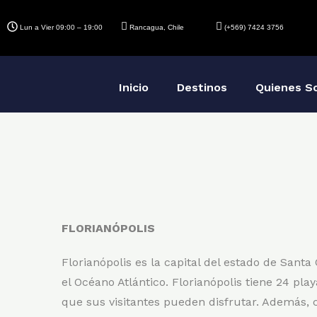
Lun a Vier 09:00 – 19:00
Rancagua, Chile
(+569) 7424 3756
Inicio
Destinos
Quienes S
FLORIANÓPOLIS
Florianópolis es la capital del estado de Santa 
el Océano Atlántico.
Florianópolis tiene 24 pla
que sus visitantes pueden disfrutar. Además, 