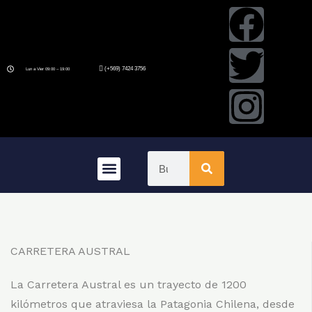
(+569) 7424 3756
Lun a Vier 09:00 – 19:00
Quienes Somos
CARRETERA AUSTRAL
La Carretera Austral es un trayecto de 1200
kilómetros que atraviesa la Patagonia Chilena, desde